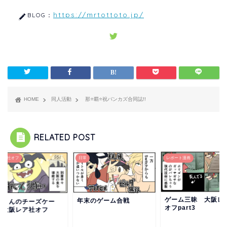
https://mrtottoto.jp/
BLOG：
HOME
同人活動
那⭐覇⭐祝バンカズ合同誌!!
RELATED POST
レア社オフ
日常
レポート漫画
ゲーム三昧 大阪レ
年末のゲーム合戦
じさんのチーズケー
オフpart3
 大阪レア社オフ
t2