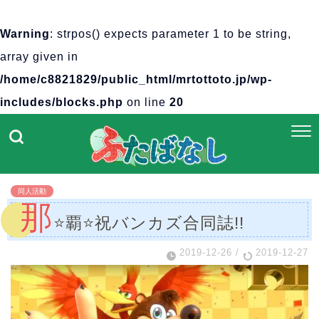
Warning
: strpos() expects parameter 1 to be string,
array given in
/home/c8821829/public_html/mrtottoto.jp/wp-
includes/blocks.php
on line
20
同人活動
那
⭐覇⭐祝バンカズ合同誌!!
2019-12-26
/
2019-12-27