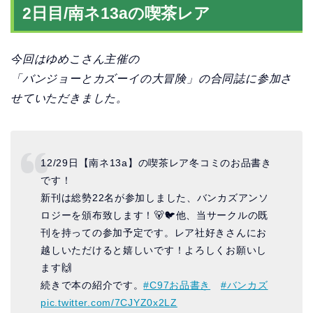
2日目/南ネ13aの喫茶レア
今回はゆめこさん主催の
「バンジョーとカズーイの大冒険」の合同誌に参加さ
せていただきました。
12/29日【南ネ13a】の喫茶レア冬コミのお品書き
です！
新刊は総勢22名が参加しました、バンカズアンソ
ロジーを頒布致します！🐻🐦他、当サークルの既
刊を持っての参加予定です。レア社好きさんにお
越しいただけると嬉しいです！よろしくお願いし
ます🙌
続きで本の紹介です。
#C97お品書き
#バンカズ
pic.twitter.com/7CJYZ0x2LZ