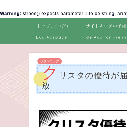
Warning
: strpos() expects parameter 1 to be string, arr
トップ(ブログ）
サイト＆ウチの子紹
Buy Adspace
Hide Ads for Prem
ソフトウェア
ク
リスタの優待が届き
放