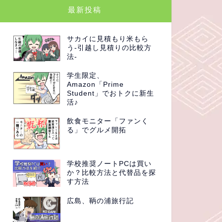
最新投稿
サカイに見積もり米もら
う-引越し見積りの比較方
法-
学生限定、
Amazon「Prime
Student」でおトクに新生
活♪
飲食モニター「ファンく
る」でグルメ開拓
学校推奨ノートPCは買い
か？比較方法と代替品を探
す方法
広島、鞆の浦旅行記