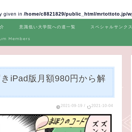
ay given in
/home/c8821829/public_html/mrtottoto.jp/
介
意識低い大学院への道一覧
スペシャルサンク
ium Members
iPad版月額980円から解
2021-09-19
/
2021-10-04