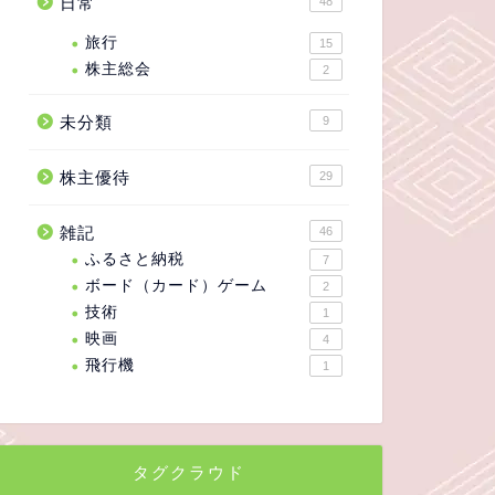
日常
48
旅行
15
株主総会
2
未分類
9
株主優待
29
雑記
46
ふるさと納税
7
ボード（カード）ゲーム
2
技術
1
映画
4
飛行機
1
タグクラウド