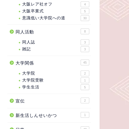
大阪レア社オフ
4
大阪卒業式
5
意識低い大学院への道
30
同人活動
8
同人誌
3
雑記
3
大学関係
45
大学院
2
大学院受験
1
学生生活
5
宣伝
2
新生活しんせいかつ
1