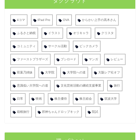
タグクラウド
4コマ
IPad Pro
OVA
からかい上手の高木さん
ふるさと納税
イラスト
オリキャラ
クリスタ
コミュニティ
サークル活動
ビックカメラ
ファーストブラザーズ
ブシロード
マンガ
レビュー
双葉乃姉妹
大学院
大学院への道
大阪レア社オフ
意識低い大学院への道
文化芸術活動の継続支援事業
旅行
日常
映画
株主優待
株主総会
筑波大学
箱根旅行
邪神ちゃんドロップキック
院試