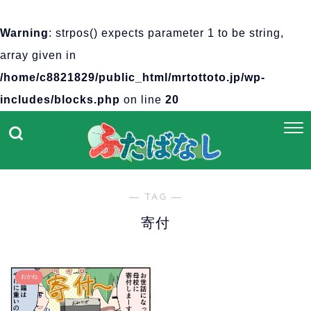
Warning
: strpos() expects parameter 1 to be string,
array given in
/home/c8821829/public_html/mrtottoto.jp/wp-
includes/blocks.php
on line
20
― TAG ―
寄付
おかね