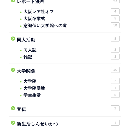
43
レポート漫画
大阪レア社オフ
4
大阪卒業式
5
意識低い大学院への道
30
8
同人活動
同人誌
3
雑記
3
45
大学関係
大学院
2
大学院受験
1
学生生活
5
2
宣伝
1
新生活しんせいかつ