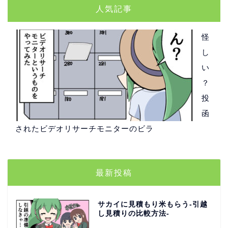
人気記事
怪
し
い
？
投
函
されたビデオリサーチモニターのビラ
最新投稿
サカイに見積もり米もらう-引越
し見積りの比較方法-