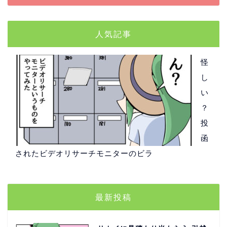
人気記事
怪
し
い
？
投
函
されたビデオリサーチモニターのビラ
最新投稿