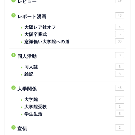
19
レビュー
43
レポート漫画
大阪レア社オフ
4
大阪卒業式
5
意識低い大学院への道
30
8
同人活動
同人誌
3
雑記
3
45
大学関係
大学院
2
大学院受験
1
学生生活
5
2
宣伝