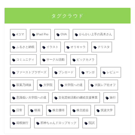
タグクラウド
4コマ
IPad Pro
OVA
からかい上手の高木さん
ふるさと納税
イラスト
オリキャラ
クリスタ
コミュニティ
サークル活動
ビックカメラ
ファーストブラザーズ
ブシロード
マンガ
レビュー
双葉乃姉妹
大学院
大学院への道
大阪レア社オフ
意識低い大学院への道
文化芸術活動の継続支援事業
旅行
日常
映画
株主優待
株主総会
筑波大学
箱根旅行
邪神ちゃんドロップキック
院試