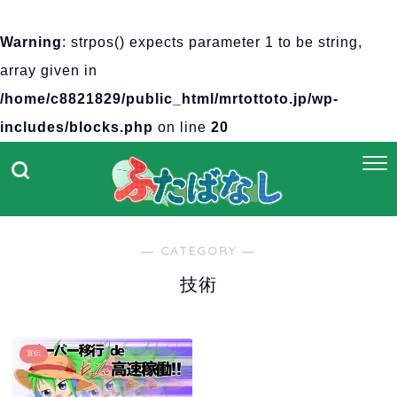
Warning
: strpos() expects parameter 1 to be string,
array given in
/home/c8821829/public_html/mrtottoto.jp/wp-
includes/blocks.php
on line
20
― CATEGORY ―
技術
宣伝