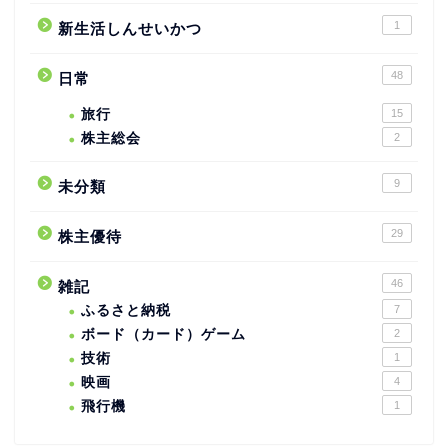
1
新生活しんせいかつ
48
日常
旅行
15
株主総会
2
9
未分類
29
株主優待
46
雑記
ふるさと納税
7
ボード（カード）ゲーム
2
技術
1
映画
4
飛行機
1