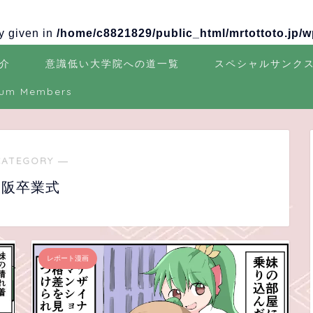
ay given in
/home/c8821829/public_html/mrtottoto.jp/
介
意識低い大学院への道一覧
スペシャルサンク
ium Members
CATEGORY ―
大阪卒業式
レポート漫画