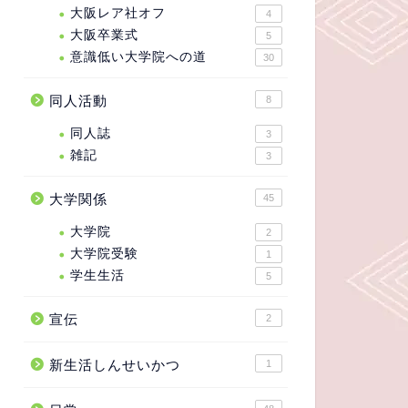
大阪レア社オフ
4
大阪卒業式
5
意識低い大学院への道
30
同人活動
8
同人誌
3
雑記
3
大学関係
45
大学院
2
大学院受験
1
学生生活
5
宣伝
2
新生活しんせいかつ
1