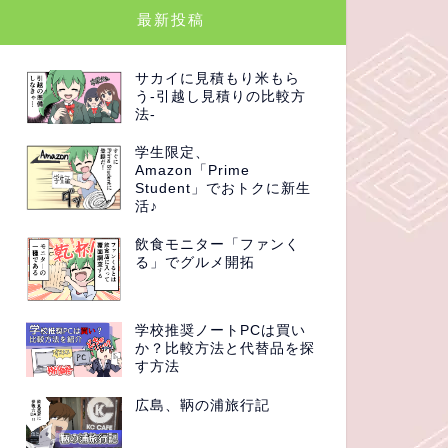
最新投稿
サカイに見積もり米もら
う-引越し見積りの比較方
法-
学生限定、
Amazon「Prime
Student」でおトクに新生
活♪
飲食モニター「ファンく
る」でグルメ開拓
学校推奨ノートPCは買い
か？比較方法と代替品を探
す方法
広島、鞆の浦旅行記