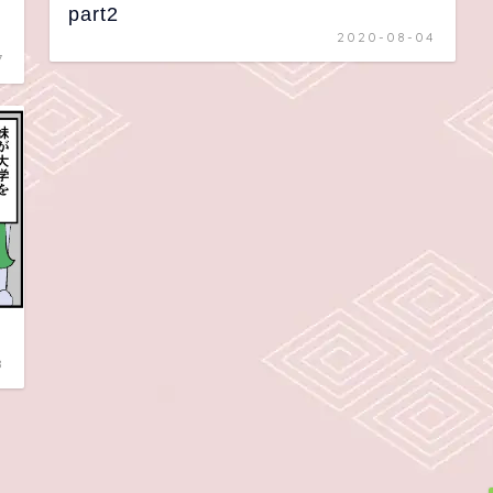
part2
2020-08-04
7
8