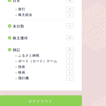
日常
48
旅行
15
株主総会
2
未分類
9
株主優待
29
雑記
46
ふるさと納税
7
ボード（カード）ゲーム
2
技術
1
映画
4
飛行機
1
タグクラウド